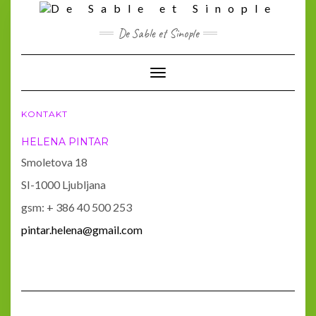
De Sable et Sinople
Toggle
Navigation
KONTAKT
HELENA PINTAR
Smoletova 18
SI-1000 Ljubljana
gsm: + 386 40 500 253
pintar.helena@gmail.com