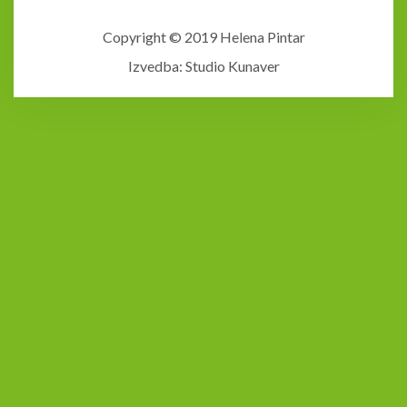
Copyright © 2019 Helena Pintar
Izvedba:
Studio Kunaver