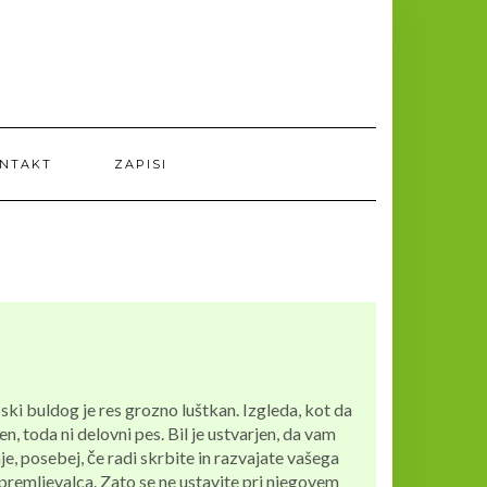
NTAKT
ZAPISI
oski buldog je res grozno luštkan. Izgleda, kot da
en, toda ni delovni pes. Bil je ustvarjen, da vam
nje, posebej, če radi skrbite in razvajate vašega
premljevalca. Zato se ne ustavite pri njegovem