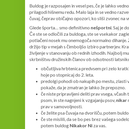
Buldog je razposajen in vesel pes, če je lahko vedn
prilagodi hišnemu redu. Malo laja in se vedno razves
čuvaj, čeprav običajno opozori, ko sliši zvonec na vr
Glede športa… smo definitivno
nešportni
. Saj je d
Če ste se odločili za buldoga, ste se vsekakor zagle
potlačeni nosek mu onemogoča normalno dihanje. Za
držijo tip v mejah s čimboljšo izbiro partnerjev. Kr
življenje v stanovanju ob rednih izhodih. Najbolj mu 
skrbništvu družinskih članov ob odsotnosti latsnik
občutljiva hrbtenica predvsem pri zelo kratk
hoje po stopnicaj do 2. leta.
predolgi pohodi ob nakupih po mestu, zlasti 
pokaže, da je zmatran je lahko že prepozno.
če niste pripravljeni deliti prav vsega, včasih
psom, in ste nagnjeni k vzgajanju psov,
nikar
n
prav v samovoljnosti.
če želite psa čuvaja na dvorišču, potem buld
če ste mislili, da se bo pes brez vašega sodel
potem buldog
Nikakor Ni
za vas.