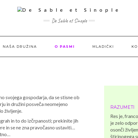
De Sable et Sinople
NAŠA DRUŽINA
O PASMI
MLADIČKI
KO
ino svojega gospodarja, da se stisne ob
rju in družini posveča neomejeno
RAZUMETI
o življenje.
Res je, franc
grah in to do izčrpanosti; prekinite jih
je zelo odpor
re in se ne zna pravočasno ustaviti…
osonči življe
ratno…
štirinogega s