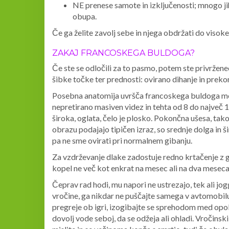
NE prenese samote in izključenosti; mnogo jih 
obupa.
Če ga želite zavolj sebe in njega obdržati do visoke
ZAKAJ FRANCOSKEGA BULDOGA?
Če ste se odločili za to pasmo, potem ste privržen
šibke točke ter prednosti: ovirano dihanje in pre
Posebna anatomija uvršča francoskega buldoga m
nepretirano masiven videz in tehta od 8 do največ 1
široka, oglata, čelo je plosko. Pokončna ušesa, tak
obrazu podajajo tipičen izraz, so srednje dolga in š
pa ne sme ovirati pri normalnem gibanju.
Za vzdrževanje dlake zadostuje redno krtačenje z g
kopel ne več kot enkrat na mesec ali na dva meseca
Čeprav rad hodi, mu napori ne ustrezajo, tek ali jo
vročine, ga nikdar ne puščajte samega v avtomobilu.
pregreje ob igri, izogibajte se sprehodom med op
dovolj vode seboj, da se odžeja ali ohladi. Vročinski