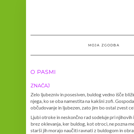
MOJA ZGODBA
O PASMI
ZNAČAJ
Zelo ljubezniv in posesiven, buldog vedno išče bliž
njega, ko se oba namestita na kakšni zofi. Gospoda
občudovanje in ljubezen, zato jim bo ostal zvest cel
Ljubi otroke in neskončno rad sodeluje pri njihovih i
brez oklevanja, ker buldog, kot otroci, ne pozna me
starši jih morajo naučiti ravnati z buldogom in ob