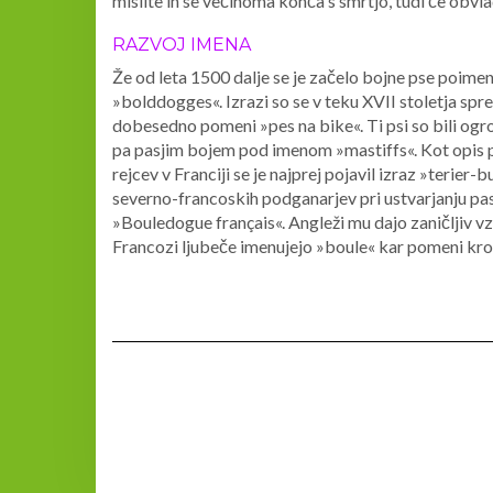
mislite in se večinoma konča s smrtjo, tudi če obvl
RAZVOJ IMENA
Že od leta 1500 dalje se je začelo bojne pse poime
»bolddogges«. Izrazi so se v teku XVII stoletja spr
dobesedno pomeni »pes na bike«. Ti psi so bili ogr
pa pasjim bojem pod imenom »mastiffs«. Kot opis p
rejcev v Franciji se je najprej pojavil izraz »terier
severno-francoskih podganarjev pri ustvarjanju p
»Bouledogue français«. Angleži mu dajo zaničljiv 
Francozi ljubeče imenujejo »boule« kar pomeni kro