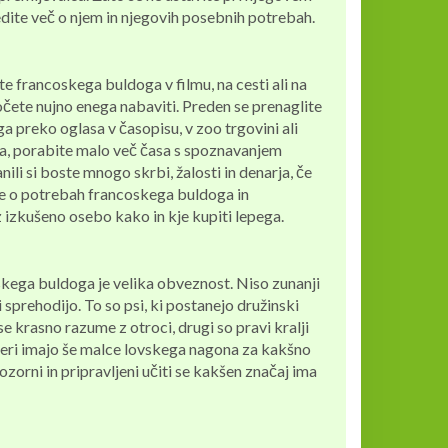
edite več o njem in njegovih posebnih potrebah.
ste francoskega buldoga v filmu, na cesti ali na
 hočete nujno enega nabaviti. Preden se prenaglite
ga preko oglasa v časopisu, v zoo trgovini ali
ta, porabite malo več časa s spoznavanjem
nili si boste mnogo skrbi, žalosti in denarja, če
te o potrebah francoskega buldoga in
 izkušeno osebo kako in kje kupiti lepega.
skega buldoga je velika obveznost. Niso zunanji
i sprehodijo. To so psi, ki postanejo družinski
 se krasno razume z otroci, drugi so pravi kralji
teri imajo še malce lovskega nagona za kakšno
ozorni in pripravljeni učiti se kakšen značaj ima