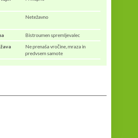
Netežavno
na
Bistroumen spremljevalec
ežava
Ne prenaša vročine, mraza in
predvsem samote