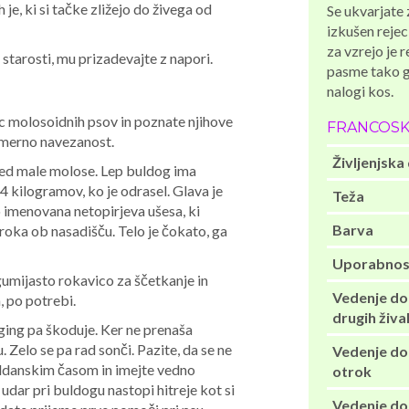
je, ki si tačke zližejo do živega od
Se ukvarjate 
izkušen rejec
za vzrejo je 
 starosti, mu prizadevajte z napori.
pasme tako gl
nalogi kos.
ec molosoidnih psov in poznate njihove
FRANCOSK
komerno navezanost.
Življenjska
ed male molose. Lep buldog ima
4 kilogramov, ko je odrasel. Glava je
Teža
o imenovana netopirjeva ušesa, ki
Barva
iroka ob nasadišču. Telo je čokato, ga
Uporabnos
umijasto rokavico za ščetkanje in
Vedenje do
, po potrebi.
drugih žival
gging pa škoduje. Ker ne prenaša
 Zelo se pa rad sonči. Pazite, da se ne
Vedenje do
oldanskim časom in imejte vedno
otrok
 udar pri buldogu nastopi hitreje kot si
Vedenje do 