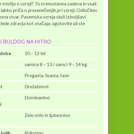
z mislijo o vzreji? To ni enostavna zadeva in vsak
 lahko priča o presenečenjih pri vzreji. Odločitev
resna stvar. Pasemska vzreja služi izboljšavi
ede zdravja kot značaja; ugotovite ali ste
I BULDOG NA HITRO
 doba
10 – 12 let
samice 8 – 13 / samci 9 – 14 kg
Progasta, lisasta, favn
t
Družabnost
Dominantno
i
Zelo milo in ljubeznivo
tujih
Prikupno