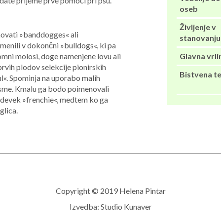
adate prijeme prve pomoči pri psu.
oseb
Življenje v
novati »banddogges« ali
stanovanju
emenili v dokončni »bulldogs«, ki pa
Glavna vrli
omni molosi, doge namenjene lovu ali
rvih plodov selekcije pionirskih
Bistvena t
-bul«. Spominja na uporabo malih
asme. Kmalu ga bodo poimenovali
vzdevek »frenchie«, medtem ko ga
glica.
Copyright © 2019 Helena Pintar
Izvedba:
Studio Kunaver