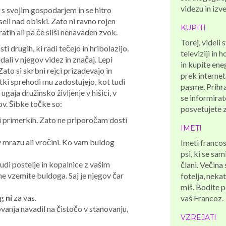
videzu in izv
o s svojim gospodarjem in se hitro
eli nad obiski. Zato ni ravno rojen
KUPITI
atih ali pa če sliši nenavaden zvok.
Torej, videli 
osti drugih, ki radi tečejo in hribolazijo.
televiziji in
dali v njegov videz in značaj. Lepi
in kupite ene
to si skrbni rejci prizadevajo in
prek interne
atki sprehodi mu zadostujejo, kot tudi
pasme. Prihra
ugaja družinsko življenje v hišici, v
se informira
ov. Šibke točke so:
posvetujete z
i primerkih. Zato ne priporočam dosti
IMETI
v mrazu ali vročini. Ko vam buldog
Imeti franco
psi, ki se sam
 tudi postelje in kopalnice z vašim
člani. Večina
e vzemite buldoga. Saj je njegov čar
fotelja, neka
miš. Bodite p
og
ni
za vas.
vaš Francoz.
ovanja navadil na čistočo v stanovanju,
VZREJATI